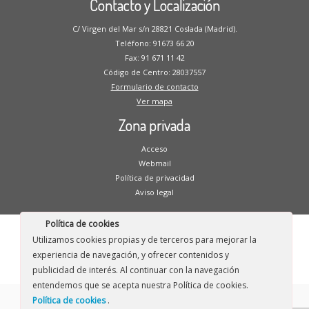
Contacto y Localización
C/ Virgen del Mar s/n 28821 Coslada (Madrid).
Teléfono: 91673 66 20
Fax: 91 671 11 42
Código de Centro: 28037557
Formulario de contacto
Ver mapa
Zona privada
Acceso
Webmail
Política de privacidad
Aviso legal
Política de cookies
Utilizamos cookies propias y de terceros para mejorar la
·
© 2026
CP Blas de Otero
·
Funciona con
·
experiencia de navegación, y ofrecer contenidos y
Diseñado con el
Tema Customizr
·
publicidad de interés. Al continuar con la navegación
entendemos que se acepta nuestra Política de cookies.
Política de cookies
.