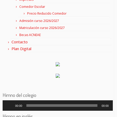
Comedor Escolar
Precio Reducido Comedor
Admisión curso 2026/2027
Matriculación curso 2026/2027
Becas ACNEAE
Contacto
Plan Digital
Himno del colegio
Reproductor
00:00
00:00
de
audio
Himno en inglés