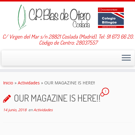
C/ Virgen del Mar s/n 28821 Coslada (Madrid). Tel: 91 673 66 20.
Código de Centro: 28037557
Saltar
al
Inicio
»
Actividades
»
OUR MAGAZINE IS HERE!!
contenido
1
OUR MAGAZINE IS HERE!!
14 junio, 2018
en
Actividades