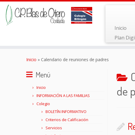
Inicio
Plan Digi
Saltar
al
Inicio
»
Calendario de reuniones de padres
contenido
Menú
de 
Inicio
INFORMACIÓN A LAS FAMILIAS
Colegio
BOLETÍN INFORMATIVO
Criterios de Calificación
R
Servicios