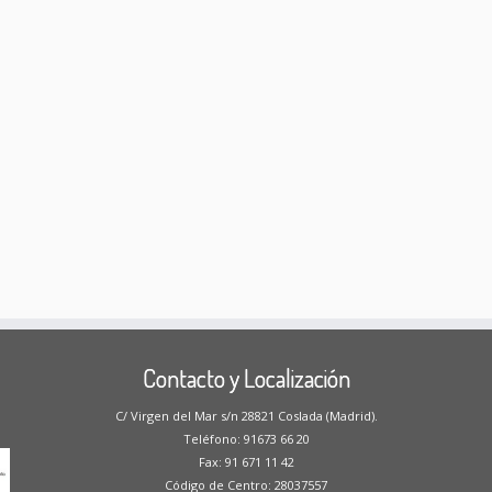
Contacto y Localización
C/ Virgen del Mar s/n 28821 Coslada (Madrid).
Teléfono: 91673 66 20
Fax: 91 671 11 42
Código de Centro: 28037557