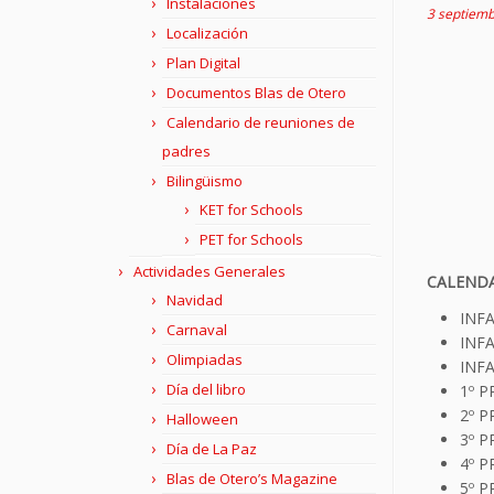
Instalaciones
3 septiemb
Localización
Plan Digital
Documentos Blas de Otero
Calendario de reuniones de
padres
Bilingüismo
KET for Schools
PET for Schools
Actividades Generales
CALENDA
Navidad
INFA
Carnaval
INFA
Olimpiadas
INFA
Día del libro
1º P
2º P
Halloween
3º P
Día de La Paz
4º P
Blas de Otero’s Magazine
5º P