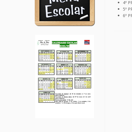
4º P
5º P
6º P