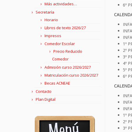
Más actividades…
6º P
Secretaría
CALENDA
Horario
INFA
Libros de texto 2026/27
INFA
Impresos
INFA
Comedor Escolar
1º P
2º P
Precio Reducido
3º P
Comedor
4º P
Admisión curso 2026/2027
5º P
Matriculación curso 2026/2027
6º P
Becas ACNEAE
CALENDA
Contacto
INFA
Plan Digital
INFA
INFA
1º P
2º P
3º P