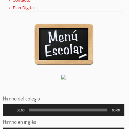
Contacto
Plan Digital
Himno del colegio
Reproductor
00:00
00:00
de
audio
Himno en inglés