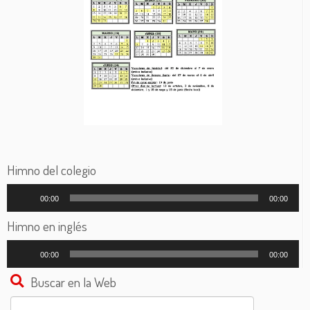
Himno del colegio
Reproductor
00:00
00:00
de
audio
Himno en inglés
Reproductor
00:00
00:00
de
audio
Buscar en la Web
Buscar: