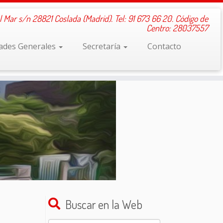
l Mar s/n 28821 Coslada (Madrid). Tel: 91 673 66 20. Código de
Centro: 28037557
dades Generales
Secretaría
Contacto
Buscar en la Web