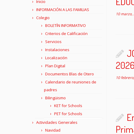
EDUC
Inicio
INFORMACIÓN A LAS FAMILIAS
10 marzo,
Colegio
BOLETÍN INFORMATIVO
Criterios de Calificación
Servicios
Instalaciones
J
Localización
202
Plan Digital
Documentos Blas de Otero
10 febrero
Calendario de reuniones de
padres
Bilingüismo
KET for Schools
En
PET for Schools
Actividades Generales
Prim
Navidad