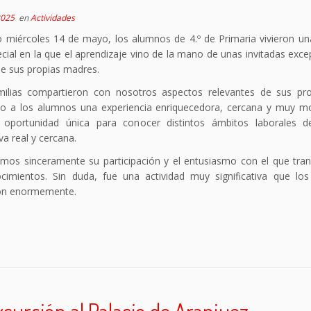
2025
en
Actividades
o miércoles 14 de mayo, los alumnos de 4.º de Primaria vivieron un
ial en la que el aprendizaje vino de la mano de unas invitadas exce
de sus propias madres.
milias compartieron con nosotros aspectos relevantes de sus pro
do a los alumnos una experiencia enriquecedora, cercana y muy mo
oportunidad única para conocer distintos ámbitos laborales 
va real y cercana.
mos sinceramente su participación y el entusiasmo con el que tran
cimientos. Sin duda, fue una actividad muy significativa que lo
ron enormemente.
cursión al Palacio de Aranjuez