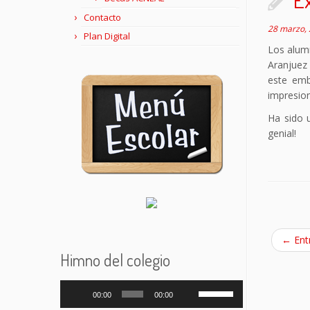
Contacto
28 marzo,
Plan Digital
Los alumn
Aranjuez 
este emb
impresion
Ha sido 
genial!
←
Ent
Himno del colegio
Reproductor
Utiliza
00:00
00:00
de
las