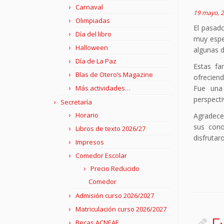
Carnaval
19 mayo, 
Olimpiadas
El pasad
Día del libro
muy espec
Halloween
algunas 
Día de La Paz
Estas fa
Blas de Otero’s Magazine
ofrecien
Fue una 
Más actividades…
perspecti
Secretaría
Horario
Agradece
sus cono
Libros de texto 2026/27
disfruta
Impresos
Comedor Escolar
Precio Reducido
Comedor
Admisión curso 2026/2027
Matriculación curso 2026/2027
Ex
Becas ACNEAE