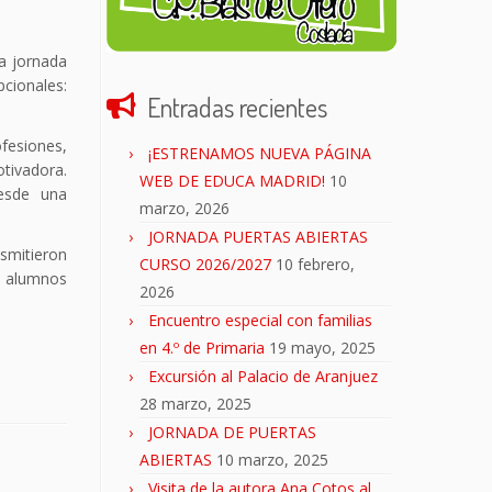
a jornada
pcionales:
Entradas recientes
fesiones,
¡ESTRENAMOS NUEVA PÁGINA
tivadora.
WEB DE EDUCA MADRID!
10
desde una
marzo, 2026
JORNADA PUERTAS ABIERTAS
smitieron
CURSO 2026/2027
10 febrero,
s alumnos
2026
Encuentro especial con familias
en 4.º de Primaria
19 mayo, 2025
Excursión al Palacio de Aranjuez
28 marzo, 2025
JORNADA DE PUERTAS
ABIERTAS
10 marzo, 2025
Visita de la autora Ana Cotos al