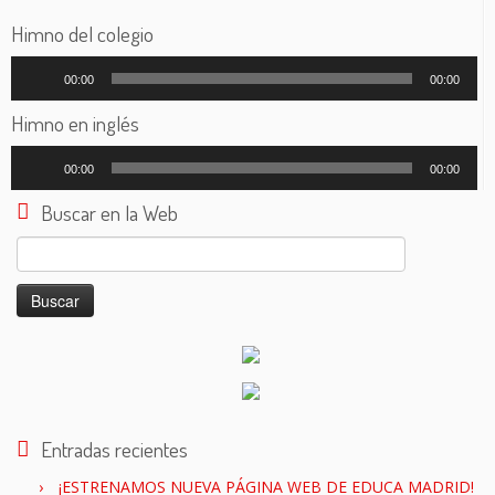
Himno del colegio
Reproductor
00:00
00:00
de
audio
Himno en inglés
Reproductor
00:00
00:00
de
audio
Buscar en la Web
Buscar:
Entradas recientes
¡ESTRENAMOS NUEVA PÁGINA WEB DE EDUCA MADRID!