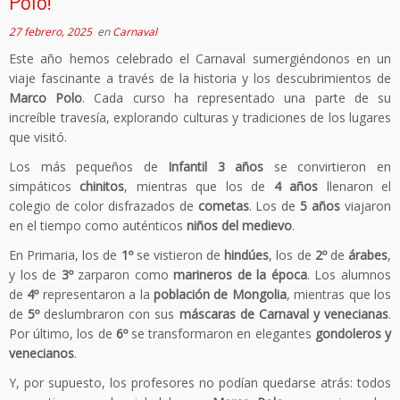
Polo!
27 febrero, 2025
en
Carnaval
Este año hemos celebrado el Carnaval sumergiéndonos en un
viaje fascinante a través de la historia y los descubrimientos de
Marco Polo
. Cada curso ha representado una parte de su
increíble travesía, explorando culturas y tradiciones de los lugares
que visitó.
Los más pequeños de
Infantil 3 años
se convirtieron en
simpáticos
chinitos
, mientras que los de
4 años
llenaron el
colegio de color disfrazados de
cometas
. Los de
5 años
viajaron
en el tiempo como auténticos
niños del medievo
.
En Primaria, los de
1º
se vistieron de
hindúes
, los de
2º
de
árabes
,
y los de
3º
zarparon como
marineros de la época
. Los alumnos
de
4º
representaron a la
población de Mongolia
, mientras que los
de
5º
deslumbraron con sus
máscaras de Carnaval y venecianas
.
Por último, los de
6º
se transformaron en elegantes
gondoleros y
venecianos
.
Y, por supuesto, los profesores no podían quedarse atrás: todos