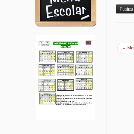
←
Men