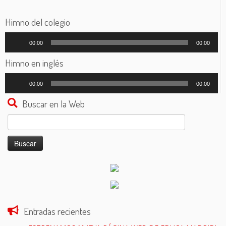
Himno del colegio
Reproductor
00:00
00:00
de
audio
Himno en inglés
Reproductor
00:00
00:00
de
audio
Buscar en la Web
Buscar:
Entradas recientes