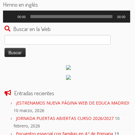
audio
Himno en inglés
Reproductor
00:00
00:00
de
audio
Buscar en la Web
Buscar:
Entradas recientes
¡ESTRENAMOS NUEVA PÁGINA WEB DE EDUCA MADRID!
10 marzo, 2026
JORNADA PUERTAS ABIERTAS CURSO 2026/2027
10
febrero, 2026
Encuentro especial con familias en 4.º de Primaria
19