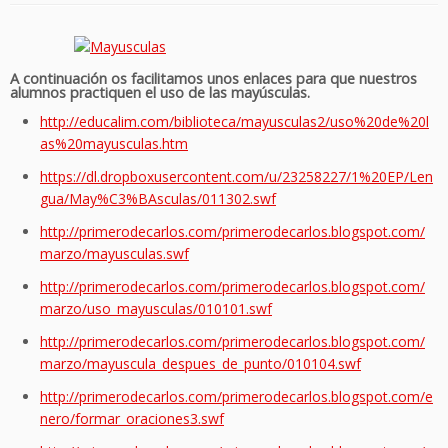
A continuación os facilitamos unos enlaces para que nuestros
alumnos practiquen el uso de las mayúsculas.
http://educalim.com/biblioteca/mayusculas2/uso%20de%20l
as%20mayusculas.htm
https://dl.dropboxusercontent.com/u/23258227/1%20EP/Len
gua/May%C3%BAsculas/011302.swf
http://primerodecarlos.com/primerodecarlos.blogspot.com/
marzo/mayusculas.swf
http://primerodecarlos.com/primerodecarlos.blogspot.com/
marzo/uso_mayusculas/010101.swf
http://primerodecarlos.com/primerodecarlos.blogspot.com/
marzo/mayuscula_despues_de_punto/010104.swf
http://primerodecarlos.com/primerodecarlos.blogspot.com/e
nero/formar_oraciones3.swf