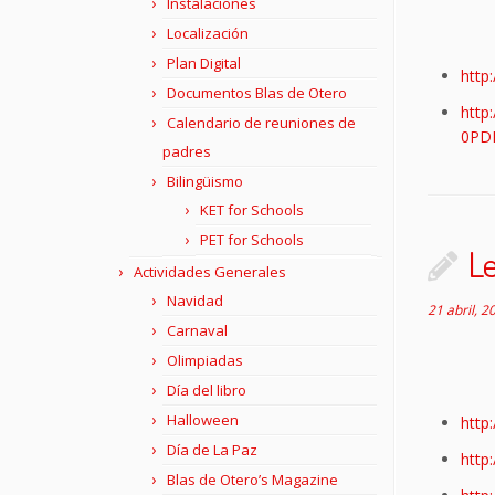
Instalaciones
Localización
Plan Digital
http
Documentos Blas de Otero
http
Calendario de reuniones de
0PDI
padres
Bilingüismo
KET for Schools
PET for Schools
Le
Actividades Generales
Navidad
21 abril, 2
Carnaval
Olimpiadas
Día del libro
Halloween
http
Día de La Paz
http:
Blas de Otero’s Magazine