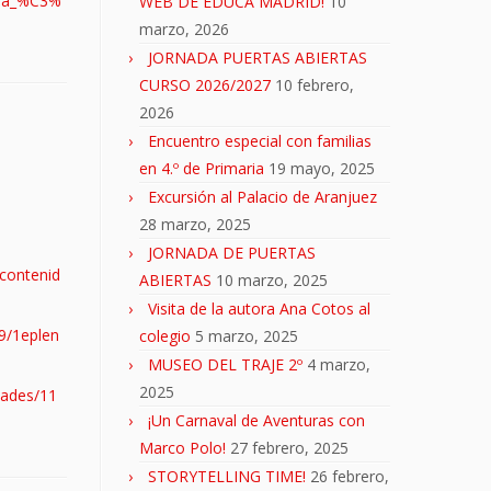
tra_%C3%
WEB DE EDUCA MADRID!
10
marzo, 2026
JORNADA PUERTAS ABIERTAS
CURSO 2026/2027
10 febrero,
2026
Encuentro especial con familias
en 4.º de Primaria
19 mayo, 2025
Excursión al Palacio de Aranjuez
28 marzo, 2025
JORNADA DE PUERTAS
/contenid
ABIERTAS
10 marzo, 2025
Visita de la autora Ana Cotos al
/9/1eplen
colegio
5 marzo, 2025
MUSEO DEL TRAJE 2º
4 marzo,
2025
dades/11
¡Un Carnaval de Aventuras con
Marco Polo!
27 febrero, 2025
STORYTELLING TIME!
26 febrero,