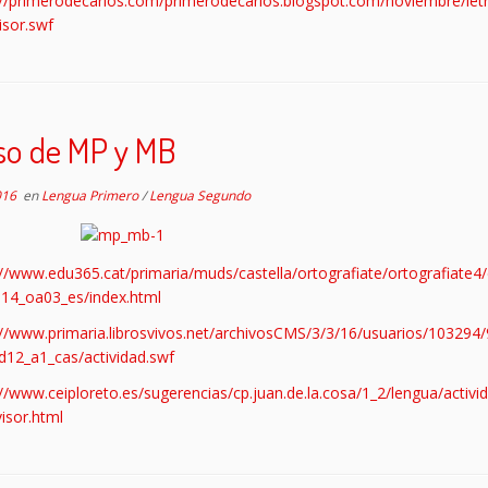
://primerodecarlos.com/primerodecarlos.blogspot.com/noviembre/le
isor.swf
so de MP y MB
016
en
Lengua Primero
/
Lengua Segundo
://www.edu365.cat/primaria/muds/castella/ortografiate/ortografiate4
014_oa03_es/index.html
://www.primaria.librosvivos.net/archivosCMS/3/3/16/usuarios/103294
d12_a1_cas/actividad.swf
://www.ceiploreto.es/sugerencias/cp.juan.de.la.cosa/1_2/lengua/activi
visor.html