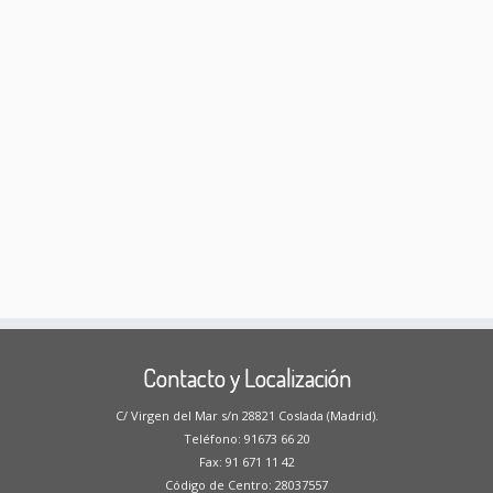
Contacto y Localización
C/ Virgen del Mar s/n 28821 Coslada (Madrid).
Teléfono: 91673 66 20
Fax: 91 671 11 42
Código de Centro: 28037557