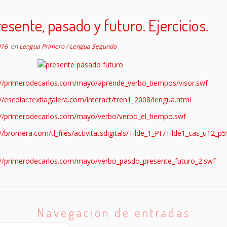
esente, pasado y futuro. Ejercicios.
016
en
Lengua Primero
/
Lengua Segundo
://primerodecarlos.com/mayo/aprende_verbo_tiempos/visor.swf
://escolar.textlagalera.com/interact/tren1_2008/lengua.html
://primerodecarlos.com/mayo/verbo/verbo_el_tiempo.swf
://bromera.com/tl_files/activitatsdigitals/Tilde_1_PF/Tilde1_cas_u12_p
://primerodecarlos.com/mayo/verbo_pasdo_presente_futuro_2.swf
Navegación de entradas