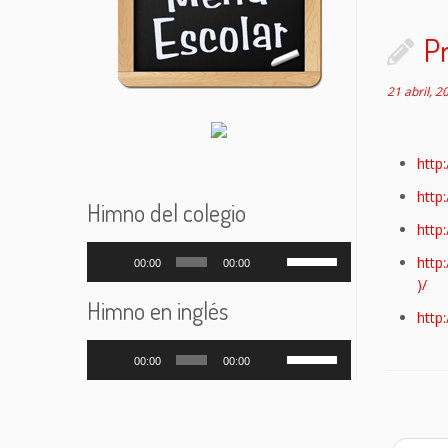
Pr
21 abril, 2
http
http
Himno del colegio
http
Reproductor
Utiliza
http
00:00
00:00
de
las
)/
audio
teclas
Himno en inglés
http
de
flecha
Reproductor
Utiliza
arriba/abajo
00:00
00:00
de
las
para
audio
teclas
aumentar
de
o
flecha