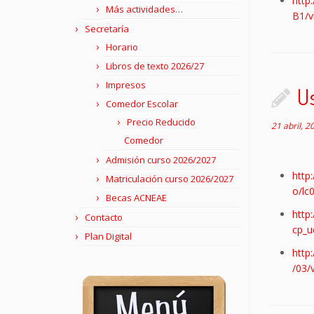
http
Más actividades…
B1/v
Secretaría
Horario
Libros de texto 2026/27
Impresos
U
Comedor Escolar
Precio Reducido
21 abril, 2
Comedor
Admisión curso 2026/2027
http
Matriculación curso 2026/2027
o/lc
Becas ACNEAE
http
Contacto
cp_u
Plan Digital
http
/03/