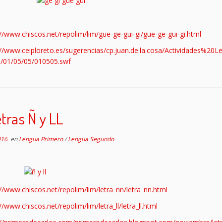
://www.chiscos.net/repolim/lim/gue-ge-gui-gi/gue-ge-gui-gi.html
://www.ceiploreto.es/sugerencias/cp.juan.de.la.cosa/Actividades%20
/01/05/05/010505.swf
tras Ñ y LL
016
en
Lengua Primero
/
Lengua Segundo
://www.chiscos.net/repolim/lim/letra_nn/letra_nn.html
//www.chiscos.net/repolim/lim/letra_ll/letra_ll.html