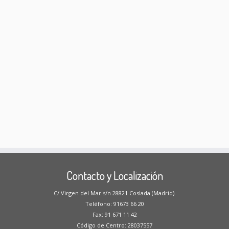
Contacto y Localización
C/ Virgen del Mar s/n 28821 Coslada (Madrid).
Teléfono: 91673 66 20
Fax: 91 671 11 42
Código de Centro: 28037557