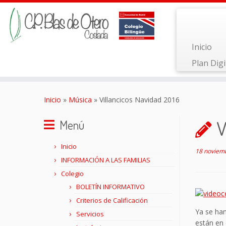
Inicio
Plan Digi
Saltar
al
Inicio
»
Música
»
Villancicos Navidad 2016
contenido
V
Menú
Inicio
18 noviem
INFORMACIÓN A LAS FAMILIAS
Colegio
BOLETÍN INFORMATIVO
Criterios de Calificación
Ya se han
Servicios
están en 