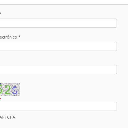
*
lectrónico
*
CAPTCHA