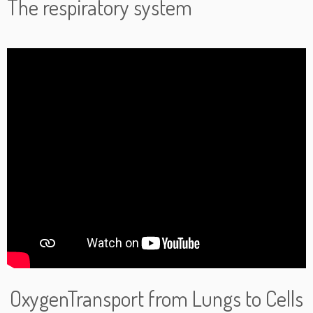
The respiratory system
OxygenTransport from Lungs to Cells