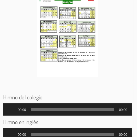
Himno del colegio
Reproductor
00:00
00:00
de
audio
Himno en inglés
Reproductor
00:00
00:00