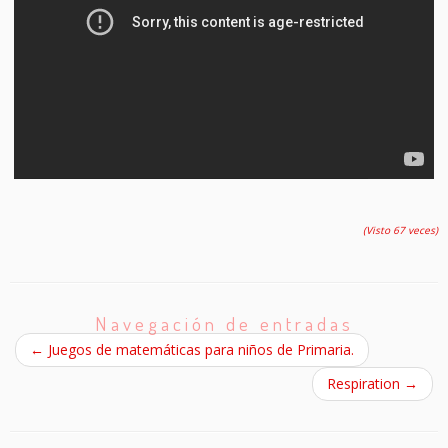
(Visto 67 veces)
Navegación de entradas
←
Juegos de matemáticas para niños de Primaria.
Respiration
→