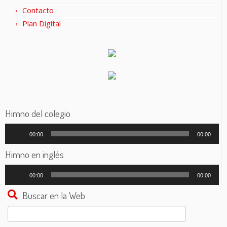
Contacto
Plan Digital
Himno del colegio
Reproductor
00:00
00:00
de
audio
Himno en inglés
Reproductor
00:00
00:00
de
audio
Buscar en la Web
Buscar: