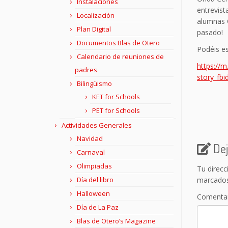
Instalaciones
entrevis
Localización
alumnas C
Plan Digital
pasado!
Documentos Blas de Otero
Podéis es
Calendario de reuniones de
https://
padres
story_f
Bilingüismo
KET for Schools
PET for Schools
Actividades Generales
Navidad
Dej
Carnaval
Olimpiadas
Tu direcc
marcado
Día del libro
Halloween
Comenta
Día de La Paz
Blas de Otero’s Magazine