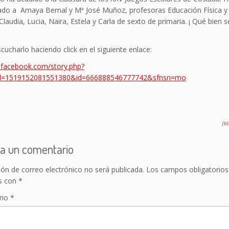
tado a Amaya Bernal y Mª José Muñoz, profesoras Educación Física y
laudia, Lucia, Naira, Estela y Carla de sexto de primaria. ¡ Qué bien s
cucharlo haciendo click en el siguiente enlace:
m.facebook.com/story.php?
bid=1519152081551380&id=666888546777742&sfnsn=mo
(V
a un comentario
ión de correo electrónico no será publicada.
Los campos obligatorios
s con
*
rio
*