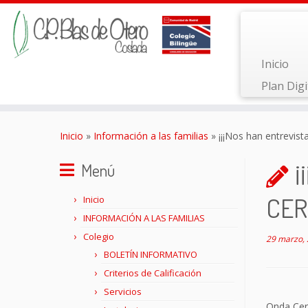
Inicio
Plan Digi
Saltar
al
Inicio
»
Información a las familias
»
¡¡¡Nos han entrevis
contenido
¡
Menú
CERO
Inicio
INFORMACIÓN A LAS FAMILIAS
Colegio
29 marzo,
BOLETÍN INFORMATIVO
Criterios de Calificación
Servicios
Onda Cero