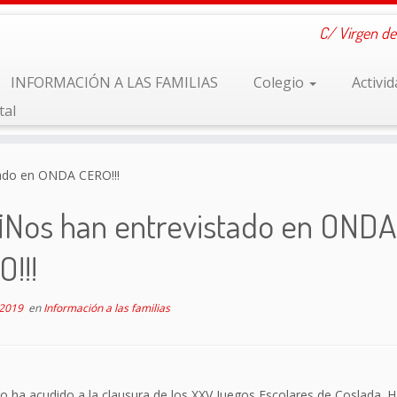
C/ Virgen de
INFORMACIÓN A LAS FAMILIAS
Colegio
Activi
tal
tado en ONDA CERO!!!
¡¡Nos han entrevistado en ONDA
!!!
 2019
en
Información a las familias
 ha acudido a la clausura de los XXV Juegos Escolares de Coslada. 