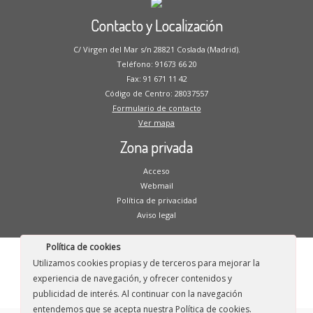
Contacto y Localización
C/ Virgen del Mar s/n 28821 Coslada (Madrid).
Teléfono: 91673 66 20
Fax: 91 671 11 42
Código de Centro: 28037557
Formulario de contacto
Ver mapa
Zona privada
Acceso
Webmail
Política de privacidad
Aviso legal
Política de cookies
Utilizamos cookies propias y de terceros para mejorar la
·
© 2026
CP Blas de Otero
·
Funciona con
·
experiencia de navegación, y ofrecer contenidos y
Diseñado con el
Tema Customizr
·
publicidad de interés. Al continuar con la navegación
entendemos que se acepta nuestra Política de cookies.