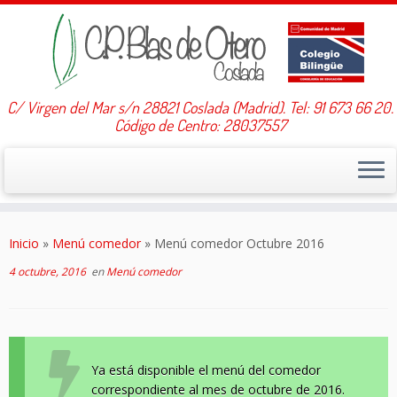
C/ Virgen del Mar s/n 28821 Coslada (Madrid). Tel: 91 673 66 20.
Código de Centro: 28037557
Saltar
al
Inicio
»
Menú comedor
»
Menú comedor Octubre 2016
contenido
4 octubre, 2016
en
Menú comedor
Ya está disponible el menú del comedor
correspondiente al mes de octubre de 2016.