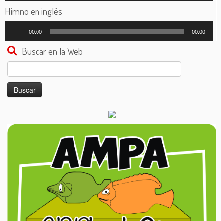
audio
Himno en inglés
Reproductor
00:00
00:00
de
audio
Buscar en la Web
Buscar: