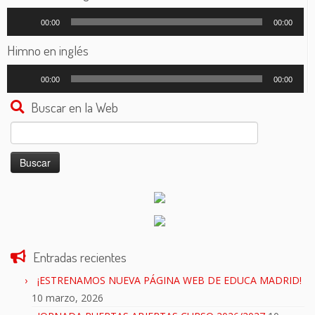
Reproductor
00:00
00:00
de
audio
Himno en inglés
Reproductor
00:00
00:00
de
audio
Buscar en la Web
Buscar:
Entradas recientes
¡ESTRENAMOS NUEVA PÁGINA WEB DE EDUCA MADRID!
10 marzo, 2026