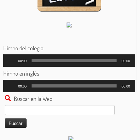
Himno del colegio
Reproductor
00:00
00:00
de
audio
Himno en inglés
Reproductor
00:00
00:00
de
audio
Buscar en la Web
Buscar: