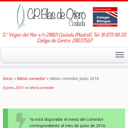
C/ Virgen del Mar s/n 28821 Coslada (Madrid). Tel: 91 673 66 20.
Código de Centro: 28037557
Saltar
al
Inicio
»
Menú comedor
»
Menú comedor Junio 2016
contenido
6 junio, 2016
en
Menú comedor
Ya está disponible el menú del comedor
correspondiente al mes de junio de 2016.