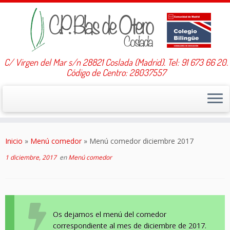
C/ Virgen del Mar s/n 28821 Coslada (Madrid). Tel: 91 673 66 20.
Código de Centro: 28037557
Saltar
al
Inicio
»
Menú comedor
»
Menú comedor diciembre 2017
contenido
1 diciembre, 2017
en
Menú comedor
Os dejamos el menú del comedor
correspondiente al mes de diciembre de 2017.