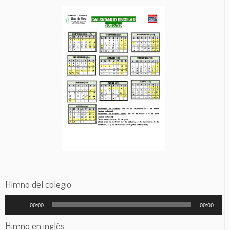
Himno del colegio
Reproductor
00:00
00:00
de
audio
Himno en inglés