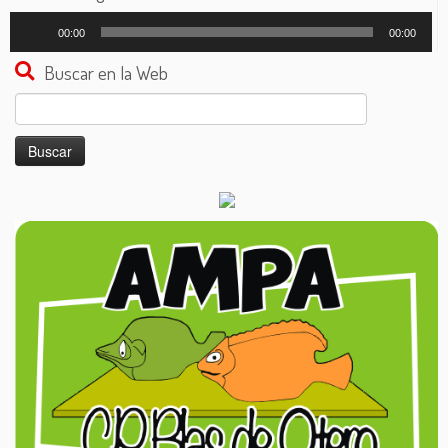
Reproductor
00:00
00:00
de
audio
Buscar en la Web
Buscar: