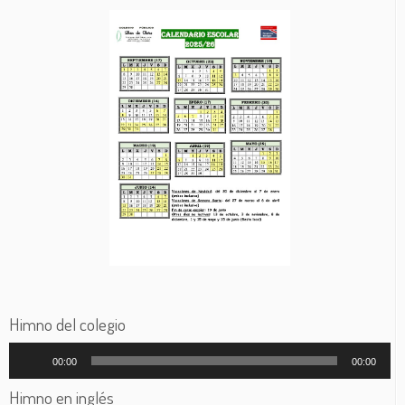
Himno del colegio
Reproductor
00:00
00:00
de
audio
Himno en inglés