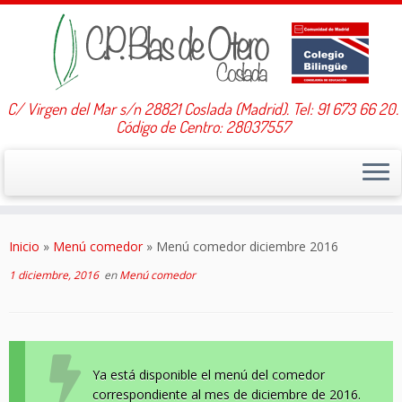
C/ Virgen del Mar s/n 28821 Coslada (Madrid). Tel: 91 673 66 20.
Código de Centro: 28037557
Saltar
al
Inicio
»
Menú comedor
»
Menú comedor diciembre 2016
contenido
1 diciembre, 2016
en
Menú comedor
Ya está disponible el menú del comedor
correspondiente al mes de diciembre de 2016.