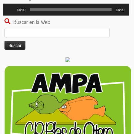
Reproductor
00:00
00:00
de
audio
Buscar en la Web
Buscar: