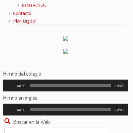
Becas ACNEAE
Contacto
Plan Digital
Himno del colegio
Reproductor
00:00
00:00
de
audio
Himno en inglés
Reproductor
00:00
00:00
de
audio
Buscar en la Web
Buscar: