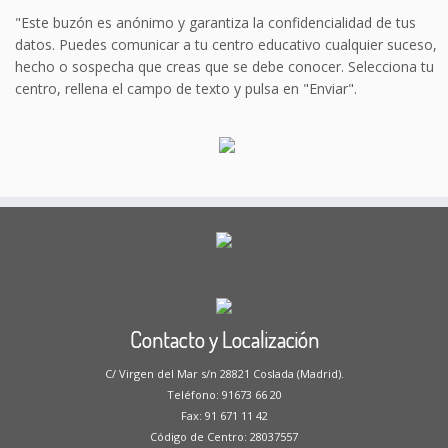
"Este buzón es anónimo y garantiza la confidencialidad de tus
datos. Puedes comunicar a tu centro educativo cualquier suceso,
hecho o sospecha que creas que se debe conocer. Selecciona tu
centro, rellena el campo de texto y pulsa en "Enviar".
Contacto y Localización
C/ Virgen del Mar s/n 28821 Coslada (Madrid).
Teléfono: 91673 66 20
Fax: 91 671 11 42
Código de Centro: 28037557