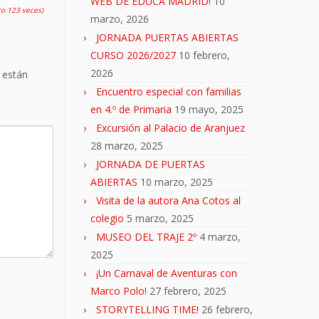
WEB DE EDUCA MADRID!
10
to 123 veces)
marzo, 2026
JORNADA PUERTAS ABIERTAS
CURSO 2026/2027
10 febrero,
2026
 están
Encuentro especial con familias
en 4.º de Primaria
19 mayo, 2025
Excursión al Palacio de Aranjuez
28 marzo, 2025
JORNADA DE PUERTAS
ABIERTAS
10 marzo, 2025
Visita de la autora Ana Cotos al
colegio
5 marzo, 2025
MUSEO DEL TRAJE 2º
4 marzo,
2025
¡Un Carnaval de Aventuras con
Marco Polo!
27 febrero, 2025
STORYTELLING TIME!
26 febrero,