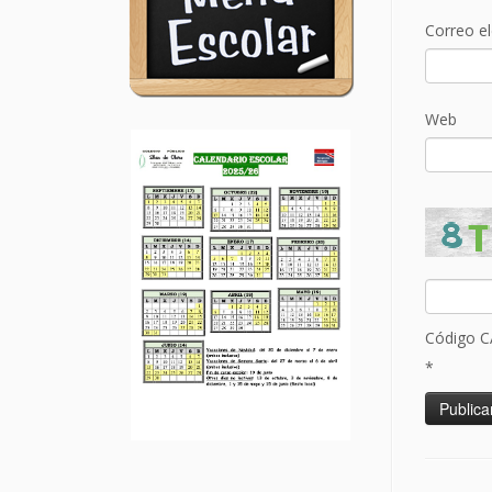
Correo e
Web
Código 
*