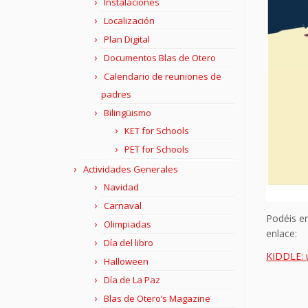
Instalaciones
Localización
Plan Digital
Documentos Blas de Otero
Calendario de reuniones de
padres
Bilingüismo
KET for Schools
PET for Schools
Actividades Generales
Navidad
Carnaval
Podéis en
Olimpiadas
enlace:
Día del libro
KIDDLE: 
Halloween
Día de La Paz
Blas de Otero’s Magazine