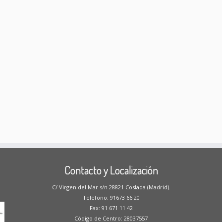
Contacto y Localización
C/ Virgen del Mar s/n 28821 Coslada (Madrid).
Teléfono: 91673 66 20
Fax: 91 671 11 42
Código de Centro: 28037557