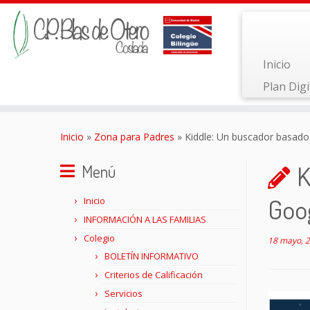
Inicio
Plan Digi
Saltar
al
Inicio
»
Zona para Padres
»
Kiddle: Un buscador basado
contenido
K
Menú
Goog
Inicio
INFORMACIÓN A LAS FAMILIAS
Colegio
18 mayo, 
BOLETÍN INFORMATIVO
Criterios de Calificación
Servicios