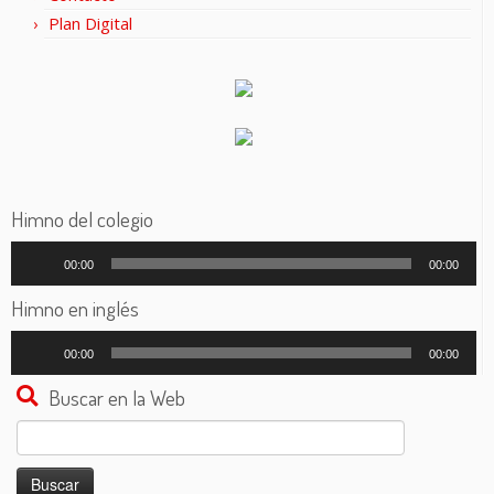
Plan Digital
Himno del colegio
Reproductor
00:00
00:00
de
audio
Himno en inglés
Reproductor
00:00
00:00
de
audio
Buscar en la Web
Buscar: