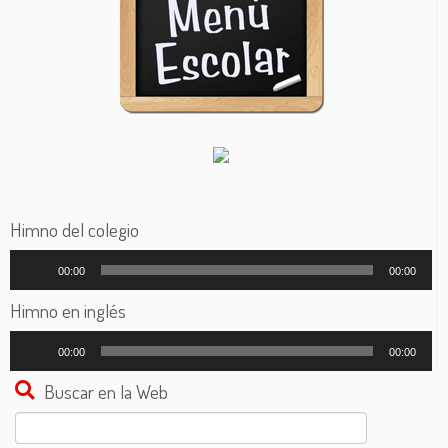
Himno del colegio
Reproductor
00:00
00:00
de
audio
Himno en inglés
Reproductor
00:00
00:00
de
audio
Buscar en la Web
Buscar: