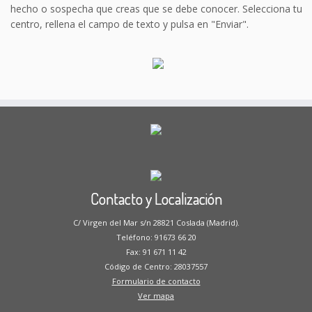
hecho o sospecha que creas que se debe conocer. Selecciona tu
centro, rellena el campo de texto y pulsa en "Enviar".
Contacto y Localización
C/ Virgen del Mar s/n 28821 Coslada (Madrid).
Teléfono: 91673 66 20
Fax: 91 671 11 42
Código de Centro: 28037557
Formulario de contacto
Ver mapa