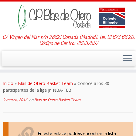
C/ Virgen del Mar s/n 28821 Coslada (Madrid). Tel: 91 673 66 20.
Código de Centro: 28037557
Saltar
al
Inicio
»
Blas de Otero Basket Team
»
Conoce a los 30
contenido
participantes de la liga Jr. NBA-FEB
9 marzo, 2016
en
Blas de Otero Basket Team
En este enlace podréis encontrar la lista