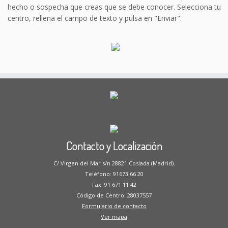
hecho o sospecha que creas que se debe conocer. Selecciona tu
centro, rellena el campo de texto y pulsa en "Enviar".
Contacto y Localización
C/ Virgen del Mar s/n 28821 Coslada (Madrid).
Teléfono: 91673 66 20
Fax: 91 671 11 42
Código de Centro: 28037557
Formulario de contacto
Ver mapa