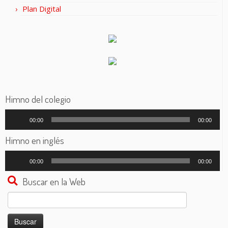
Plan Digital
Himno del colegio
Reproductor
00:00
00:00
de
audio
Himno en inglés
Reproductor
00:00
00:00
de
audio
Buscar en la Web
Buscar: