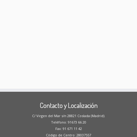
Contacto y Localización
C/ Virgen del Mar s/n 28821 Coslada (Madrid).
Teléfono: 91673 66 20
Fax: 91 671 11 42
Código de Centro: 28037557