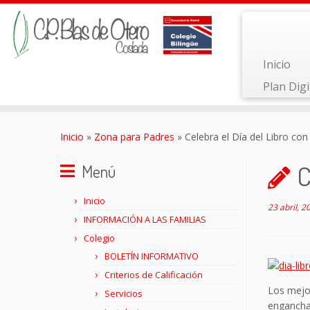
Inicio
Plan Digi
Saltar
al
Inicio
»
Zona para Padres
»
Celebra el Día del Libro con 
contenido
C
Menú
Inicio
23 abril, 2
INFORMACIÓN A LAS FAMILIAS
Colegio
BOLETÍN INFORMATIVO
Criterios de Calificación
Los mejor
Servicios
enganchar