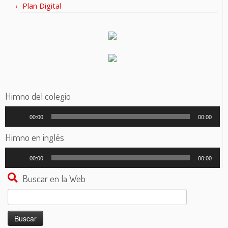
Plan Digital
Himno del colegio
Reproductor
00:00
00:00
de
audio
Himno en inglés
Reproductor
00:00
00:00
de
audio
Buscar en la Web
Buscar: