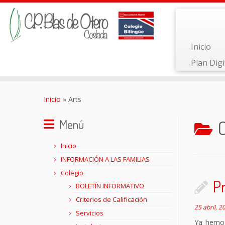
Inicio
Plan Digi
Saltar
al
Inicio
»
Arts
contenido
Menú
Inicio
INFORMACIÓN A LAS FAMILIAS
Colegio
Pr
BOLETÍN INFORMATIVO
Criterios de Calificación
25 abril, 2
Servicios
Ya hemos