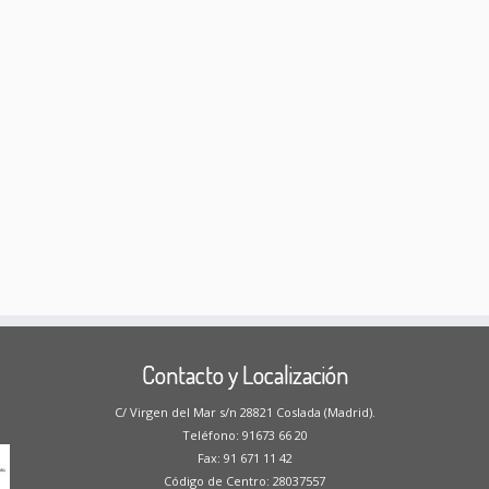
Contacto y Localización
C/ Virgen del Mar s/n 28821 Coslada (Madrid).
Teléfono: 91673 66 20
Fax: 91 671 11 42
Código de Centro: 28037557