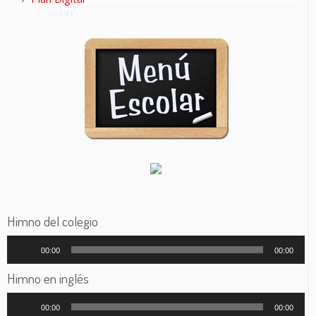
Himno del colegio
Reproductor
00:00
00:00
de
audio
Himno en inglés
Reproductor
00:00
00:00
de