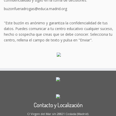
confidencialidad y sigilo en la toma de decisiones.
buzonfueradrogas@educa.madrid.org
"Este buzón es anónimo y garantiza la confidencialidad de tus
datos. Puedes comunicar a tu centro educativo cualquier suceso,
hecho o sospecha que creas que se debe conocer. Selecciona tu
centro, rellena el campo de texto y pulsa en "Enviar".
Contacto y Localización
C/ Virgen del Mar s/n 28821 Coslada (Madrid).