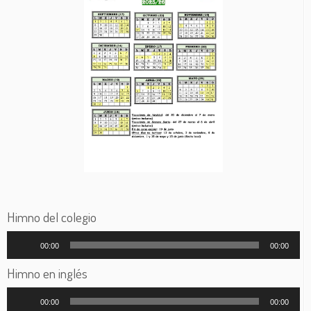
Himno del colegio
Reproductor
00:00
00:00
de
audio
Himno en inglés
Reproductor
00:00
00:00
de