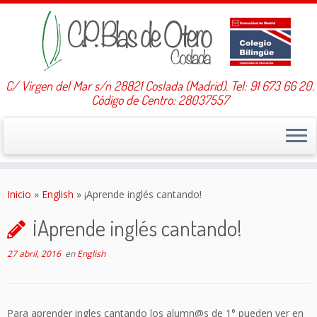
C/ Virgen del Mar s/n 28821 Coslada (Madrid). Tel: 91 673 66 20.
Código de Centro: 28037557
Saltar
al
Inicio
»
English
»
¡Aprende inglés cantando!
contenido
¡Aprende inglés cantando!
27 abril, 2016
en
English
Para aprender ingles cantando los alumn@s de 1° pueden ver en