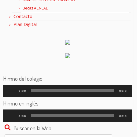
Becas ACNEAE
Contacto
Plan Digital
Himno del colegio
Reproductor
00:00
00:00
de
audio
Himno en inglés
Reproductor
00:00
00:00
de
audio
Buscar en la Web