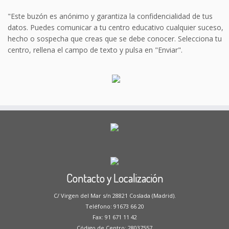
"Este buzón es anónimo y garantiza la confidencialidad de tus
datos. Puedes comunicar a tu centro educativo cualquier suceso,
hecho o sospecha que creas que se debe conocer. Selecciona tu
centro, rellena el campo de texto y pulsa en "Enviar".
Contacto y Localización
C/ Virgen del Mar s/n 28821 Coslada (Madrid).
Teléfono: 91673 66 20
Fax: 91 671 11 42
Código de Centro: 28037557