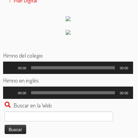
Plan Digital
Himno del colegio
Reproductor
00:00
00:00
de
audio
Himno en inglés
Reproductor
00:00
00:00
de
audio
Buscar en la Web
Buscar: