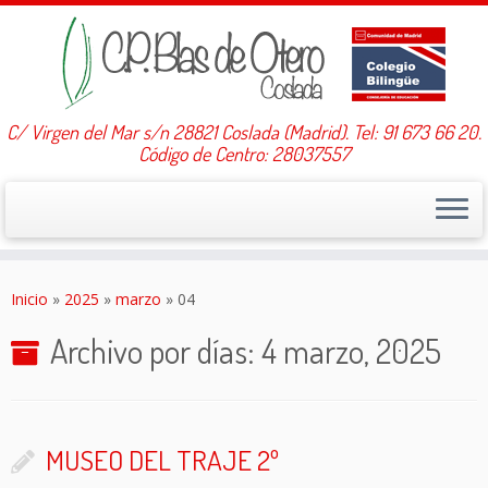
C/ Virgen del Mar s/n 28821 Coslada (Madrid). Tel: 91 673 66 20.
Código de Centro: 28037557
Saltar
al
Inicio
»
2025
»
marzo
»
04
contenido
Archivo por días:
4 marzo, 2025
MUSEO DEL TRAJE 2º