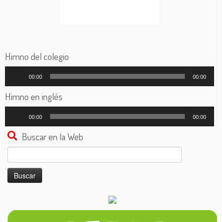
Himno del colegio
Reproductor
00:00
00:00
de
audio
Himno en inglés
Reproductor
00:00
00:00
de
audio
Buscar en la Web
Buscar: