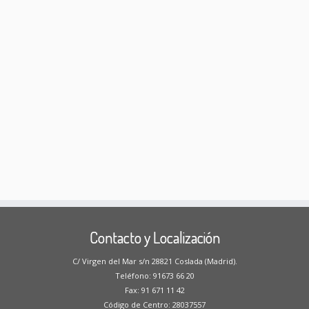
Contacto y Localización
C/ Virgen del Mar s/n 28821 Coslada (Madrid).
Teléfono: 91673 66 20
Fax: 91 671 11 42
Código de Centro: 28037557