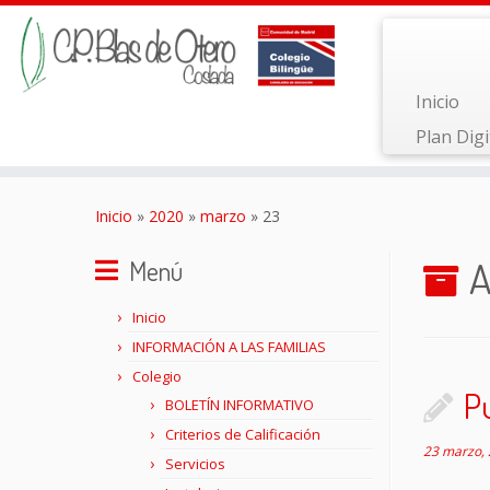
Inicio
Plan Digi
Saltar
al
Inicio
»
2020
»
marzo
»
23
contenido
A
Menú
Inicio
INFORMACIÓN A LAS FAMILIAS
Colegio
Pu
BOLETÍN INFORMATIVO
Criterios de Calificación
23 marzo,
Servicios