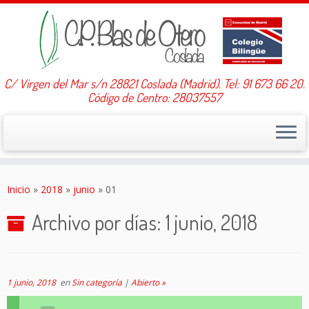
C/ Virgen del Mar s/n 28821 Coslada (Madrid). Tel: 91 673 66 20.
Código de Centro: 28037557
Saltar
al
Inicio
»
2018
»
junio
»
01
contenido
Archivo por días:
1 junio, 2018
1 junio, 2018
en
Sin categoría
|
Abierto »