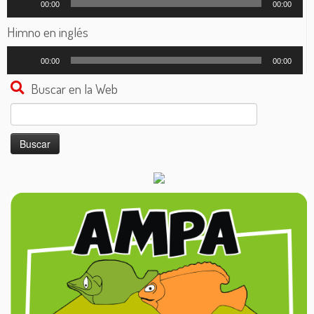
00:00
00:00
de
audio
Himno en inglés
Reproductor
00:00
00:00
de
audio
Buscar en la Web
Buscar: