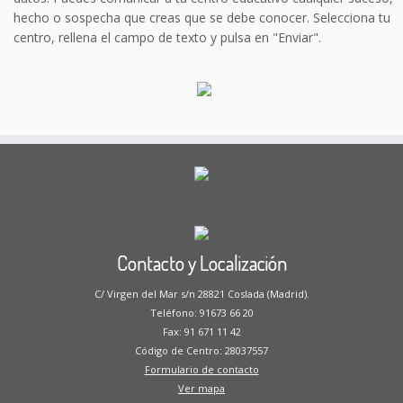
hecho o sospecha que creas que se debe conocer. Selecciona tu
centro, rellena el campo de texto y pulsa en "Enviar".
Contacto y Localización
C/ Virgen del Mar s/n 28821 Coslada (Madrid).
Teléfono: 91673 66 20
Fax: 91 671 11 42
Código de Centro: 28037557
Formulario de contacto
Ver mapa