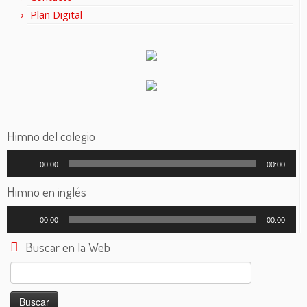
Plan Digital
Himno del colegio
Reproductor
00:00
00:00
de
audio
Himno en inglés
Reproductor
00:00
00:00
de
audio
Buscar en la Web
Buscar: