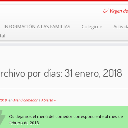
C/ Virgen de
INFORMACIÓN A LAS FAMILIAS
Colegio
Activi
tal
rchivo por días:
31 enero, 2018
2018
en
Menú comedor
|
Abierto »
Os dejamos el menú del comedor correspondiente al mes de
febrero de 2018.