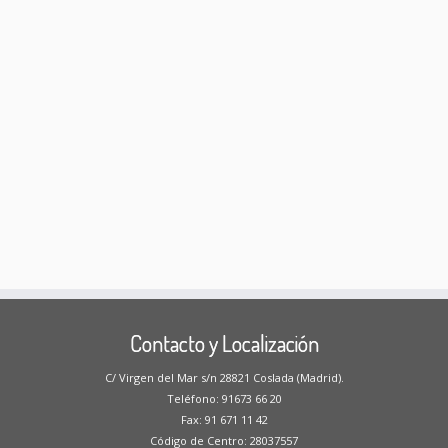
Contacto y Localización
C/ Virgen del Mar s/n 28821 Coslada (Madrid).
Teléfono: 91673 66 20
Fax: 91 671 11 42
Código de Centro: 28037557