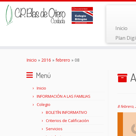
Inicio
Plan Digi
Saltar
al
Inicio
»
2016
»
febrero
»
08
contenido
A
Menú
Inicio
INFORMACIÓN A LAS FAMILIAS
Colegio
8 febrero,
BOLETÍN INFORMATIVO
Criterios de Calificación
Servicios