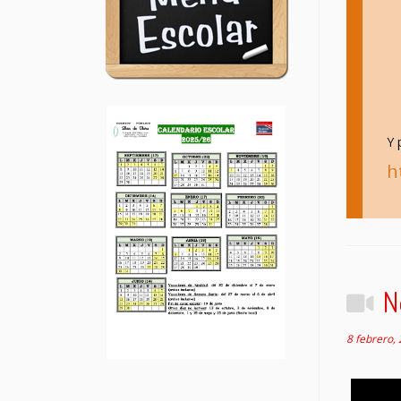
Y 
h
N
8 febrero,