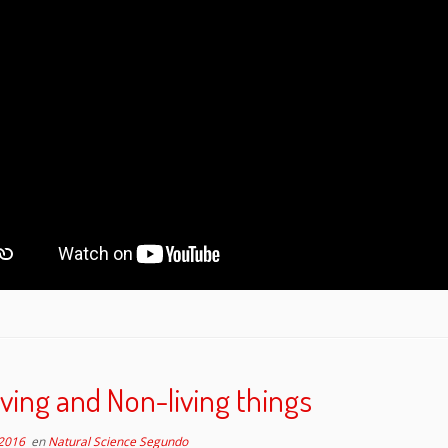
iving and Non-living things
 2016
en
Natural Science Segundo