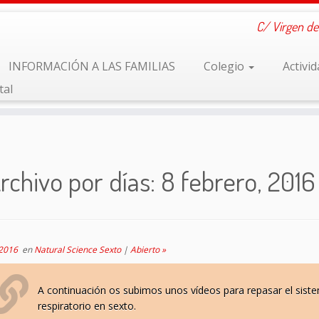
C/ Virgen de
INFORMACIÓN A LAS FAMILIAS
Colegio
Activi
tal
rchivo por días:
8 febrero, 2016
 2016
en
Natural Science Sexto
|
Abierto »
A continuación os subimos unos vídeos para repasar el sist
respiratorio en sexto.