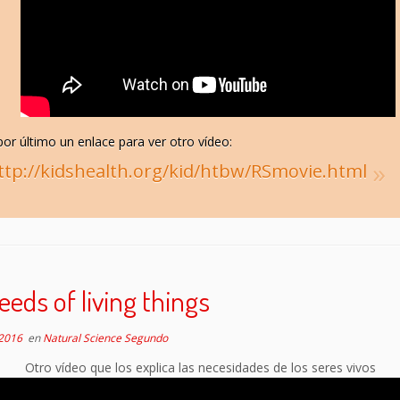
por último un enlace para ver otro vídeo:
ttp://kidshealth.org/kid/htbw/RSmovie.html
eeds of living things
 2016
en
Natural Science Segundo
Otro vídeo que los explica las necesidades de los seres vivos