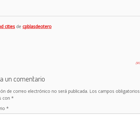
d cities
de
cpblasdeotero
(V
a un comentario
ión de correo electrónico no será publicada.
Los campos obligatorios
s con
*
rio
*