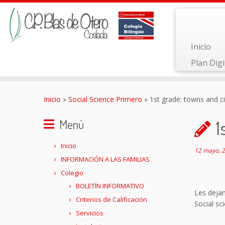
Inicio
Plan Digi
Saltar
al
Inicio
»
Social Science Primero
»
1st grade: towns and ci
contenido
1
Menú
Inicio
12 mayo, 
INFORMACIÓN A LAS FAMILIAS
Colegio
BOLETÍN INFORMATIVO
Les deja
Criterios de Calificación
Social sc
Servicios