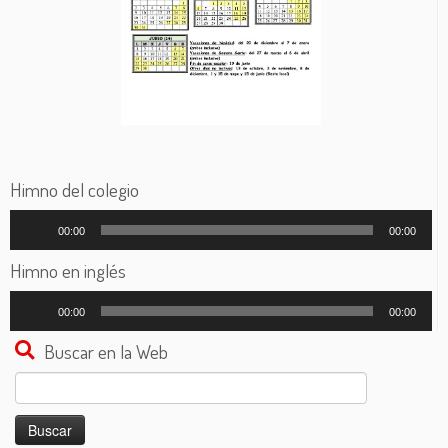
Himno del colegio
Reproductor
00:00
00:00
de
audio
Himno en inglés
Reproductor
00:00
00:00
de
audio
Buscar en la Web
Buscar: