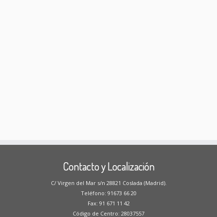
Contacto y Localización
C/ Virgen del Mar s/n 28821 Coslada (Madrid).
Teléfono: 91673 66 20
Fax: 91 671 11 42
Código de Centro: 28037557