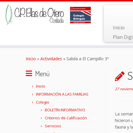
Inicio
Plan Digi
Saltar
al
Inicio
»
Actividades
»
Salida a El Campillo 3º
contenido
S
Menú
Inicio
27 noviem
INFORMACIÓN A LAS FAMILIAS
Colegio
BOLETÍN INFORMATIVO
La seman
Criterios de Calificación
hicieron 
Servicios
fauna y l