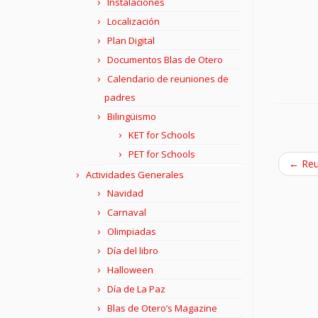
Instalaciones
Localización
Plan Digital
Documentos Blas de Otero
Calendario de reuniones de
padres
Bilingüismo
KET for Schools
PET for Schools
←
Reu
Actividades Generales
Navidad
Carnaval
Olimpiadas
Día del libro
Halloween
Día de La Paz
Blas de Otero’s Magazine