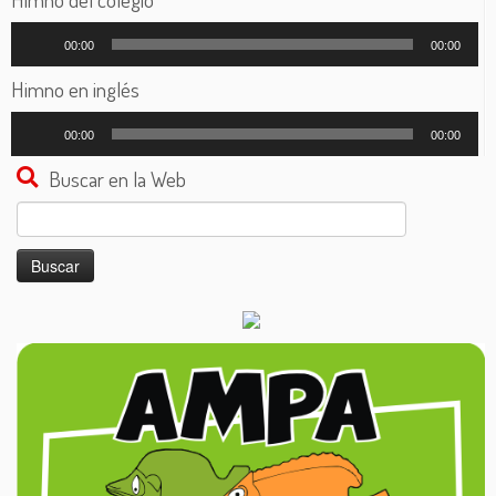
Reproductor
00:00
00:00
de
audio
Himno en inglés
Reproductor
00:00
00:00
de
audio
Buscar en la Web
Buscar: