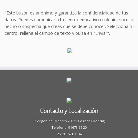
"Este buzón es anónimo y garantiza la confidencialidad de tus
datos. Puedes comunicar a tu centro educativo cualquier suceso,
hecho o sospecha que creas que se debe conocer. Selecciona tu
centro, rellena el campo de texto y pulsa en "Enviar".
Contacto y Localización
C/ Virgen del Mar s/n 28821 Coslada (Madrid).
Teléfono: 91673 66 20
Fax: 91 671 11 42