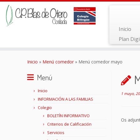
Inicio
Plan Digi
Saltar
al
Inicio
»
Menú comedor
»
Menú comedor mayo
contenido
M
Menú
Inicio
1 mayo, 2
INFORMACIÓN A LAS FAMILIAS
Colegio
BOLETÍN INFORMATIVO
Os adjun
Criterios de Calificación
Servicios