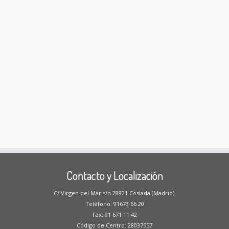
Contacto y Localización
C/ Virgen del Mar s/n 28821 Coslada (Madrid).
Teléfono: 91673 66 20
Fax: 91 671 11 42
Código de Centro: 28037557