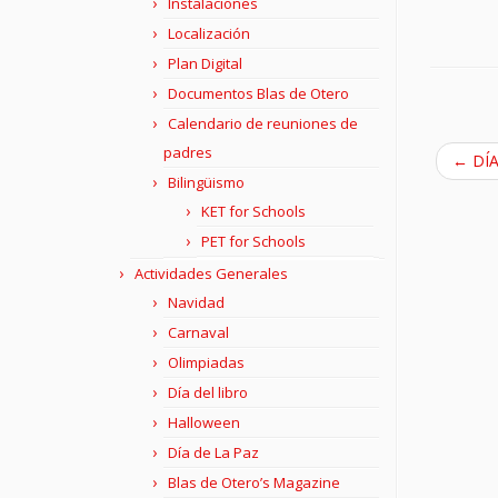
Instalaciones
Localización
Plan Digital
Documentos Blas de Otero
Calendario de reuniones de
padres
←
DÍA
Bilingüismo
KET for Schools
PET for Schools
Actividades Generales
Navidad
Carnaval
Olimpiadas
Día del libro
Halloween
Día de La Paz
Blas de Otero’s Magazine