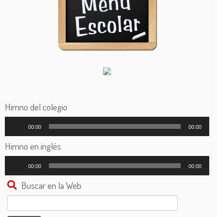
Himno del colegio
Reproductor
00:00
00:00
de
audio
Himno en inglés
Reproductor
00:00
00:00
de
audio
Buscar en la Web
Buscar: