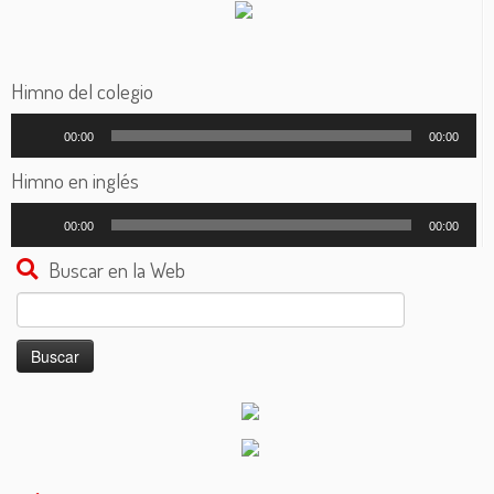
Himno del colegio
Reproductor
00:00
00:00
de
audio
Himno en inglés
Reproductor
00:00
00:00
de
audio
Buscar en la Web
Buscar: