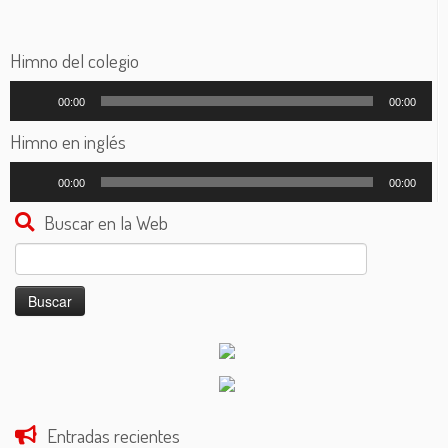
Himno del colegio
Reproductor
00:00
00:00
de
audio
Himno en inglés
Reproductor
00:00
00:00
de
audio
Buscar en la Web
Buscar:
Entradas recientes