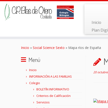
Inicio
Plan Digi
Saltar
al
Inicio
»
Social Science Sexto
»
Mapa ríos de España
contenido
M
Menú
Inicio
20 octubre
INFORMACIÓN A LAS FAMILIAS
Colegio
BOLETÍN INFORMATIVO
Criterios de Calificación
Servicios