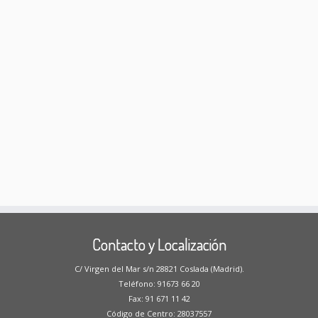
Contacto y Localización
C/ Virgen del Mar s/n 28821 Coslada (Madrid).
Teléfono: 91673 66 20
Fax: 91 671 11 42
Código de Centro: 28037557