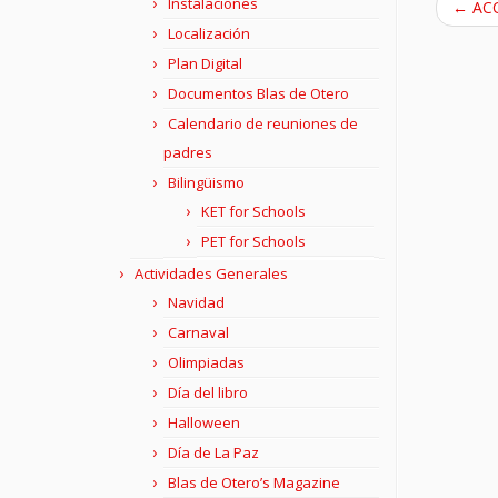
Instalaciones
←
ACC
Localización
Plan Digital
Documentos Blas de Otero
Calendario de reuniones de
padres
Bilingüismo
KET for Schools
PET for Schools
Actividades Generales
Navidad
Carnaval
Olimpiadas
Día del libro
Halloween
Día de La Paz
Blas de Otero’s Magazine