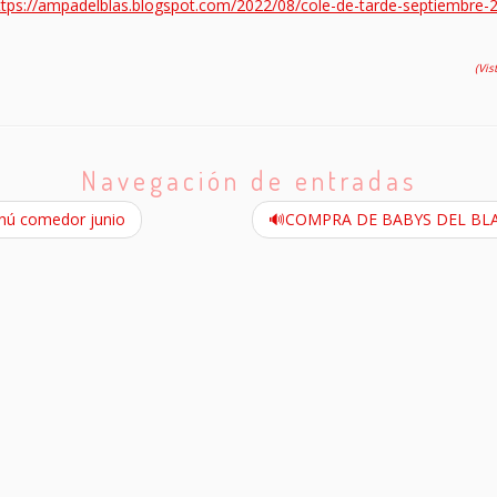
ttps://ampadelblas.blogspot.com/2022/08/cole-de-tarde-septiembre-
(Vis
Navegación de entradas
ú comedor junio
🔊COMPRA DE BABYS DEL BLAS