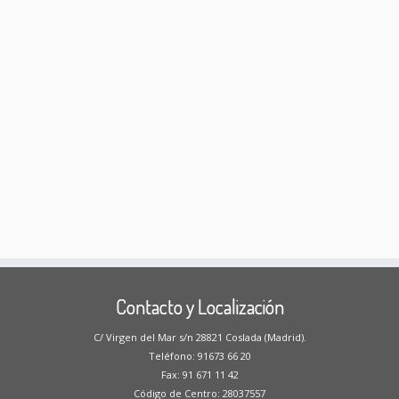
Contacto y Localización
C/ Virgen del Mar s/n 28821 Coslada (Madrid).
Teléfono: 91673 66 20
Fax: 91 671 11 42
Código de Centro: 28037557