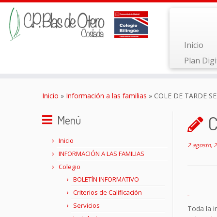
Inicio
Plan Digi
Saltar
al
Inicio
»
Información a las familias
»
COLE DE TARDE SE
contenido
C
Menú
Inicio
2 agosto, 
INFORMACIÓN A LAS FAMILIAS
Colegio
BOLETÍN INFORMATIVO
Criterios de Calificación
Servicios
Toda la i