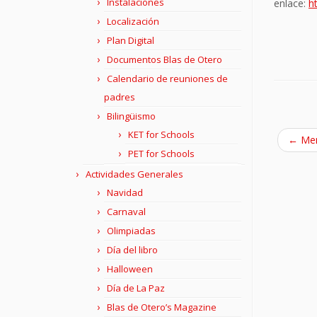
Instalaciones
enlace:
h
Localización
Plan Digital
Documentos Blas de Otero
Calendario de reuniones de
padres
Bilingüismo
KET for Schools
←
Men
PET for Schools
Actividades Generales
Navidad
Carnaval
Olimpiadas
Día del libro
Halloween
Día de La Paz
Blas de Otero’s Magazine